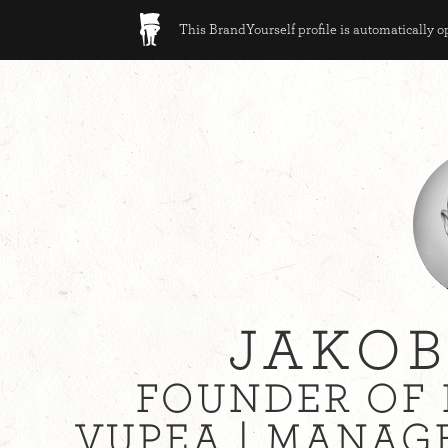
This BrandYourself profile is automatically 
JAKOB
FOUNDER OF
VUPEA | MANAG