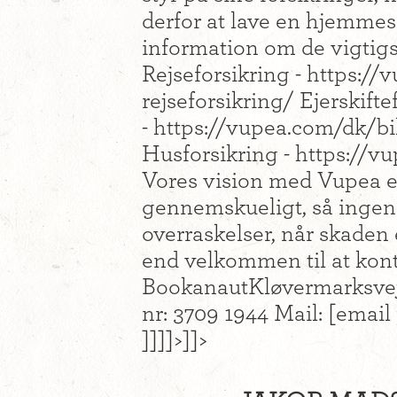
derfor at lave en hjemmesi
information om de vigtigs
Rejseforsikring - https://
rejseforsikring/ Ejerskifte
- https://vupea.com/dk/bil
Husforsikring - https://v
Vores vision med Vupea er
gennemskueligt, så ingen 
overraskelser, når skaden
end velkommen til at kon
BookanautKløvermarksve
nr: 3709 1944 Mail: [email p
]]]]>]]>