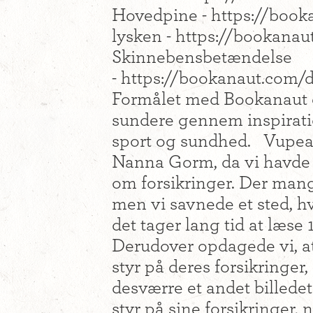
Hovedpine - https://boo
lysken - https://bookana
Skinnebensbetændelse
- https://bookanaut.com/
Formålet med Bookanaut e
sundere gennem inspirat
sport og sundhed. Vupe
Nanna Gorm, da vi havde 
om forsikringer. Der man
men vi savnede et sted, hv
det tager lang tid at læse
Derudover opdagede vi, at
styr på deres forsikringer
desværre et andet billedet
styr på sine forsikringer,